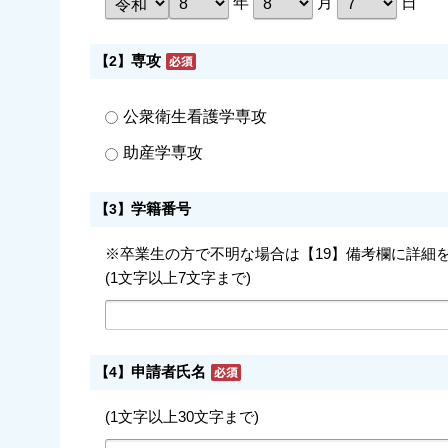
年
月
日
専攻
【2】
公衆衛生看護学専攻
助産学専攻
学籍番号
【3】
※卒業生の方で不明な場合は【19】備考欄に詳細
(1文字以上7文字まで)
申請者氏名
【4】
(1文字以上30文字まで)