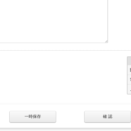
一時保存
確 認